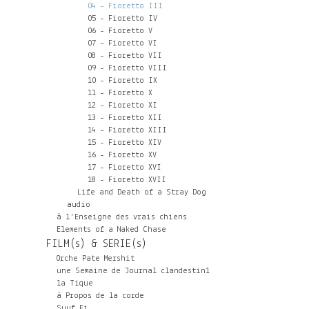
04 - Fioretto III
05 - Fioretto IV
06 - Fioretto V
07 - Fioretto VI
08 - Fioretto VII
09 - Fioretto VIII
10 - Fioretto IX
11 - Fioretto X
12 - Fioretto XI
13 - Fioretto XII
14 - Fioretto XIII
15 - Fioretto XIV
16 - Fioretto XV
17 - Fioretto XVI
18 - Fioretto XVII
Life and Death of a Stray Dog
audio
à l'Enseigne des vrais chiens
Elements of a Naked Chase
FILM(s) & SERIE(s)
Orche Pate Mershit
une Semaine de Journal clandestin1
la Tique
à Propos de la corde
Suuf Fi