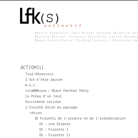
Ronnie Dimatulac Jean Michel Bruyère Delphine Va
Martine Brunott Florence Drachsler Louise Bruyèr
Mbaye Salah Khouiel Richard Castelli Alexandre S
L
F
ACTION(s)
K
Tour-Réservoir
l'Art d'être pauvre
m.o.v.
S
vitaNONnova / Black Panther Party
Le Préau d'un Seul
Assistante sociale
l’Insulte faite au paysage
séries
18 Fioretti de l'errance et de l'extermination
01 - une Dispute
02 - Fioretto I
03 - Fioretto II