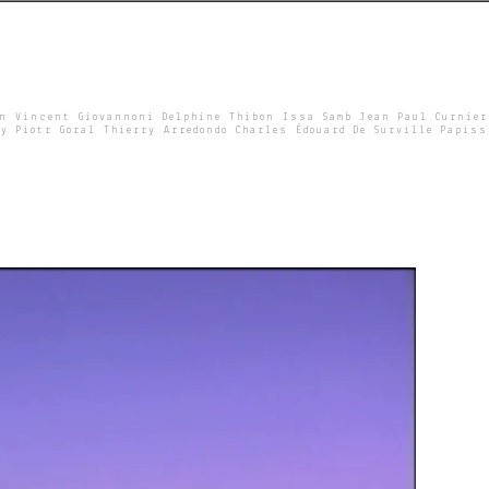
un Vincent Giovannoni Delphine Thibon Issa Samb Jean Paul Curnier
y Piotr Goral Thierry Arredondo Charles Édouard De Surville Papiss